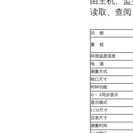
由主机、监
读取、查阅
功 能
量 程
环境温度湿度
电 源
测量方式
钳口尺寸
时钟功能
Ω + A同步显示
显示模式
LCD
尺寸
仪表尺寸
测量时间