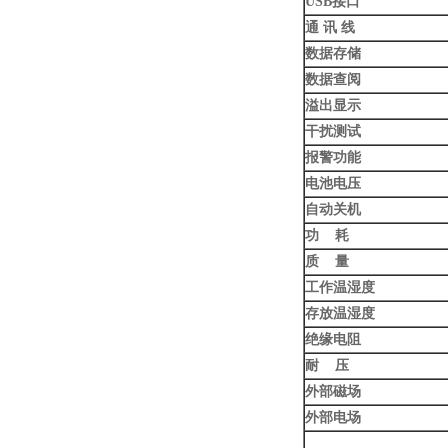
USB
接口
通 讯 线
数据存储
数据查阅
溢出显示
干扰测试
报警功能
电池电压
自动关机
功 耗
质 量
工作温湿度
存放温湿度
绝缘电阻
耐 压
外部磁场
外部电场