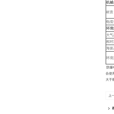
机械
材质
电缆
环境
大气
相对
海拔
环境
防爆
合使
大于
上