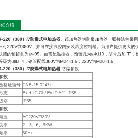
详细介绍
4-220（380）/7防爆式电加热器。
该加热器为防爆加热器，联接法兰采用
压可220V或380V，并可在接线腔内安装温度控制器。为用户提供更大
联接的预留孔为≥Φ95。如需配温控器，预留孔为≥Φ110，型号后加“T”，
级为dⅡBT4，钢管配线380V为M24×1.5；220V为M20×1.5
4-220（380）/7防爆式电加热器
防爆参数：
参数
合格证编号
CNEx15.0247U
标志
Ex d ⅡC Gb/ Ex tD A21 IP65
级别
IP65
参数
电压
AC220V/380V
功率
2、3、6、9KW
频率
50Hz