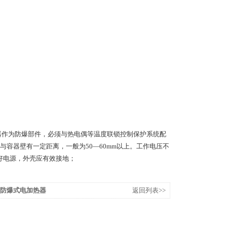
器作为防爆部件，必须与热电偶等温度联锁控制保护系统配
容器壁有一定距离，一般为50—60mm以上。工作电压不
接好电源，外壳应有效接地；
）/8防爆式电加热器
返回列表>>