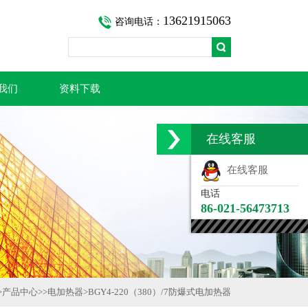
13621915063
咨询电话：
我们
资料下载
在线客服
在线客服
电话
86-021-56473713
>
产品中心
>>
电加热器
>
BGY4-220（380）/7防爆式电加热器