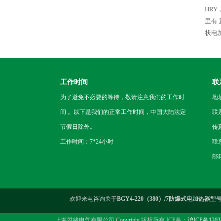
HR
里有
状电
工作时间
联
为了避免不必要的等待，敬请注意我们的工作时
地
间 。以下是我们的正常工作时间，中国大陆法定
联
节假日除外。
传真
工作时间：7*24小时
联系
邮箱
欢迎来电咨询关于
BGY4-220（380）/7防爆式电加热器
型
上海胜绪电气有限公司 Copyright 版权所有 ICP备：
沪ICP备1203