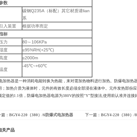
参数
碳钢Q235A（标配）其它材质请lian
系
引入装置
根据功率而定
指标
压力
80～106KPa
湿度
≤95%RH(+25℃)
高度
≤2000m
-45℃~+60℃
温度
电加热器是一种消耗电能转换为热能，来对需加热物料进行加热。防爆电加热
用；加热介质为液体时，元件的有效长度必须全部浸在液体中。元件发热部份应与
额定值的1.1倍，防爆电加热器电源为380V的按照“Y”型接法,使用前认准并连
一篇：
BGY4-220（380）/6防爆式电加热器
下一篇：
BGY4-220（380
相关产品