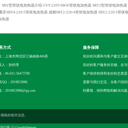
Y，SRY型管状电加热器介绍
GYY-220V/8KW管状电加热器
SRY3型管状电加热器
重庆SRY4-220/5管状电加热器
成都SRY2-220/4管状电加热器
SRY2-220/3
加热器
系方式
服务保障
址：上海市闸北区江杨南路466弄
良好的沟通和与客户建立互相
系人：孙经理
良好的客户服务的关键。在与
：86-021-56473709
客户保持热情和友好的态度是
QQ：2919853986
需要与我们交流，当客户找到
：2919853986@qq.com
到重视，得到帮助和解决问题
号规格的相关信息。
2933号-21
GoogleSitemap