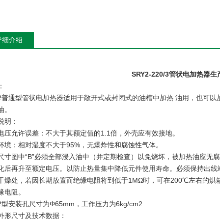
详细介绍
SRY2-220/3管状电加热器
：
Y2普通型管状电加热器适用于敞开式或封闭式的油槽中加热 油用，也可
油。
说明：
电压允许误差：不大于其额定值的1.1倍，外壳应有效接地。
环境：相对湿度不大于95%，无爆炸性和腐蚀性气体。
尺寸图中“B”必须全部浸入油中（并定期检查）以免烧坏，被加热油应无
化后再升至额定电压。以防止热量集中降低元件使用寿命。必须保持出线
干燥处，若因长期放置而绝缘电阻将到低于1MΩ时，可在200℃左右的
缘电阻。
Y2型安装孔尺寸为Φ65mm，工作压力为6kg/cm2
外形尺寸及技术数据：