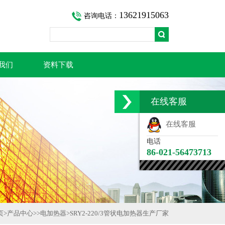
13621915063
咨询电话：
我们
资料下载
在线客服
在线客服
电话
86-021-56473713
页
>
产品中心
>>
电加热器
>
SRY2-220/3管状电加热器生产厂家