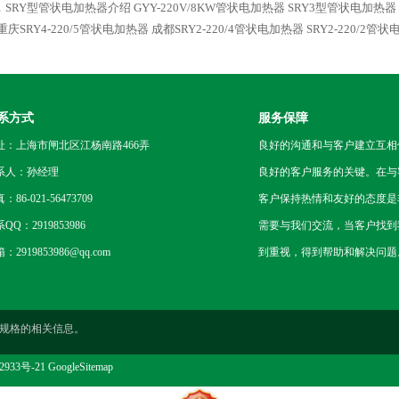
Y，SRY型管状电加热器介绍
GYY-220V/8KW管状电加热器
SRY3型管状电加热器
重庆SRY4-220/5管状电加热器
成都SRY2-220/4管状电加热器
SRY2-220/2管
系方式
服务保障
址：上海市闸北区江杨南路466弄
良好的沟通和与客户建立互相
系人：孙经理
良好的客户服务的关键。在与
：86-021-56473709
客户保持热情和友好的态度是
QQ：2919853986
需要与我们交流，当客户找到
：2919853986@qq.com
到重视，得到帮助和解决问题
规格的相关信息。
2933号-21
GoogleSitemap