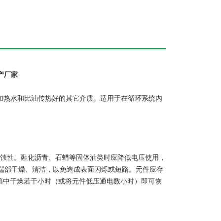
生产厂家
以加热水和比油传热好的其它介质。适用于在循环系统内
腐蚀性。融化沥青、石蜡等固体油类时应降低电压使用，
端部干燥、清洁，以免造成表面闪烁或短路。元件应存
烘箱中干燥若干小时（或将元件低压通电数小时）即可恢