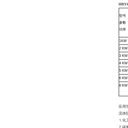
HRY
型号
参数
功率
1KW
2 KW
3 KW
4 KW
5 KW
6 KW
8 KW
应用
流体
⒈化
⒉碳