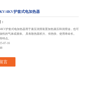
80KV/4KV护套式电加热器
述：
0KV/4KV护套式电加热器用于液压润滑装置加热液压和润滑油，也可
蚀性的气体或液体。 具有散热面积大、传热快、使用寿命长。
等特点。
-07-16
48
留言