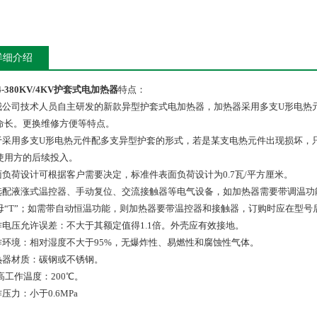
详细介绍
4-380KV/4KV护套式电加热器
特点：
是我公司技术人员自主研发的新款异型护套式电加热器，加热器采用多支U形电
命长。更换维修方便等特点。
由于采用多支U形电热元件配多支异型护套的形式，若是某支电热元件出现损坏
使用方的后续投入。
表面负荷设计可根据客户需要决定，标准件表面负荷设计为0.7瓦/平方厘米。
可选配液涨式温控器、手动复位、交流接触器等电气设备，如加热器需要带调温
母“T”；如需带自动恒温功能，则加热器要带温控器和接触器，订购时应在型号后
工作电压允许误差：不大于其额定值得1.1倍。外壳应有效接地。
工作环境：相对湿度不大于95%，无爆炸性、易燃性和腐蚀性气体。
加热器材质：碳钢或不锈钢。
ui高工作温度：200℃。
作压力：小于0.6MPa