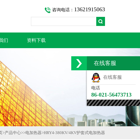
13621915063
咨询电话：
我们
资料下载
在线客服
在线客服
电话
86-021-56473713
页
>
产品中心
>>
电加热器
>
HRY4-380KV/4KV护套式电加热器