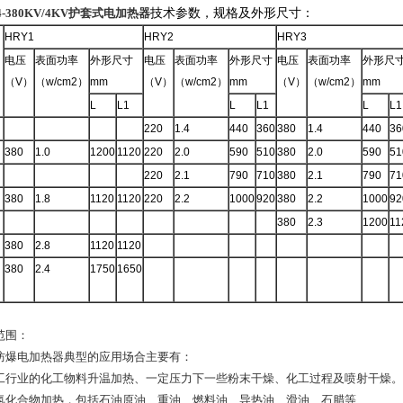
4-380KV/4KV护套式电加热器
技术参数，规格及外形尺寸：
HRY1
HRY2
HRY3
电压
表面功率
外形尺寸
电压
表面功率
外形尺寸
电压
表面功率
外形尺
（V）
（w/cm2）
mm
（V）
（w/cm2）
mm
（V）
（w/cm2）
mm
L
L1
L
L1
L
L1
220
1.4
440
360
380
1.4
440
36
380
1.0
1200
1120
220
2.0
590
510
380
2.0
590
51
220
2.1
790
710
380
2.1
790
71
380
1.8
1120
1120
220
2.2
1000
920
380
2.2
1000
92
380
2.3
1200
11
380
2.8
1120
1120
380
2.4
1750
1650
范围：
防爆电加热器典型的应用场合主要有：
工行业的化工物料升温加热、一定压力下一些粉末干燥、化工过程及喷射干燥。
氢化合物加热，包括石油原油、重油、燃料油、导热油、滑油、石腊等