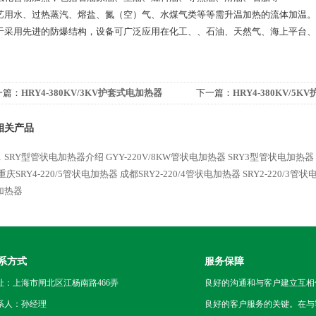
艺用水、过热蒸汽、熔盐、氮（空）气、水煤气类等等需升温加热的流体加温。
于采用先进的防爆结构，设备可广泛应用在化工、、石油、天然气、海上平台、
一篇：
HRY4-380KV/3KV护套式电加热器
下一篇：
HRY4-380KV/5
相关产品
Y，SRY型管状电加热器介绍
GYY-220V/8KW管状电加热器
SRY3型管状电加热器
重庆SRY4-220/5管状电加热器
成都SRY2-220/4管状电加热器
SRY2-220/3
加热器
系方式
服务保障
址：上海市闸北区江杨南路466弄
良好的沟通和与客户建立互相
系人：孙经理
良好的客户服务的关键。在与