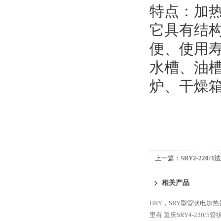
特点：加
它具有结
便、使用
水槽、油
炉、干燥
上一篇：
SRY2-220
相关产品
HRY，SRY型管状电加
里有
重庆SRY4-220/5