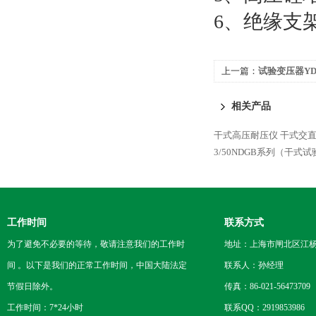
6、绝缘支架5
上一篇：
试验变压器YDQ
相关产品
干式高压耐压仪
干式交
3/50NDGB系列（干式
工作时间
联系方式
为了避免不必要的等待，敬请注意我们的工作时
地址：上海市闸北区江杨
间 。以下是我们的正常工作时间，中国大陆法定
联系人：孙经理
节假日除外。
传真：86-021-56473709
工作时间：7*24小时
联系QQ：2919853986