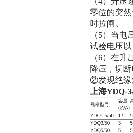
（4）升压
零位的突然
时拉闸。
（5）当电
试验电压以
（6）在升
降压，切断
②发现绝缘
上海YDQ-
容量
规格型号
(kVA)
YDQ1.5/50
1.5
5
YDQ3/50
3
5
YDQ5/50
5
5