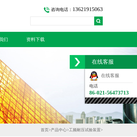
13621915063
咨询电话：
我们
资料下载
在线客服
在线客服
电话
86-021-56473713
首页
>
产品中心
>
工频耐压试验装置
>