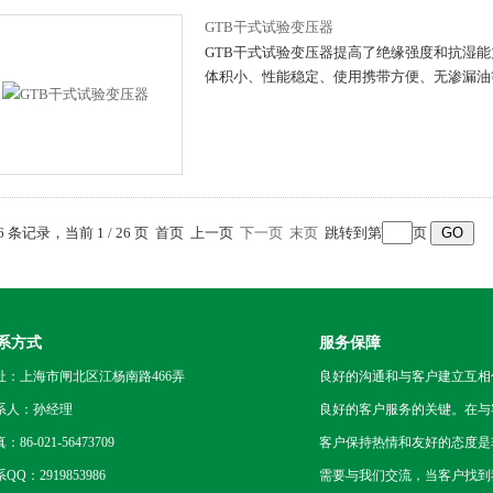
GTB干式试验变压器
GTB干式试验变压器提高了绝缘强度和抗湿
体积小、性能稳定、使用携带方便、无渗漏油
06 条记录，当前 1 / 26 页 首页 上一页
下一页
末页
跳转到第
页
系方式
服务保障
址：上海市闸北区江杨南路466弄
良好的沟通和与客户建立互相
系人：孙经理
良好的客户服务的关键。在与
：86-021-56473709
客户保持热情和友好的态度是
QQ：2919853986
需要与我们交流，当客户找到