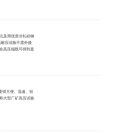
注及用优质冷轧硅钢
流耐压试验不需外接
在高压端既可得到直
变得方便、迅速、轻
和大型厂矿高压试验