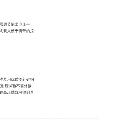
器调节输出电压平
均装入便于携带的控
注及用优质冷轧硅钢
流耐压试验不需外接
在高压端既可得到直