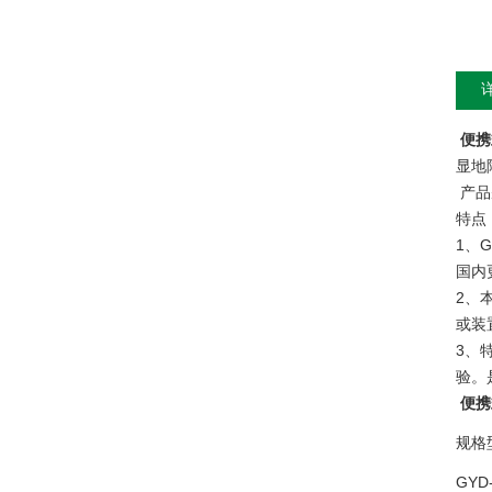
便携
显地
产品
特点
1、
国内
2、
或装
3、
验。
便携
规格
GYD-