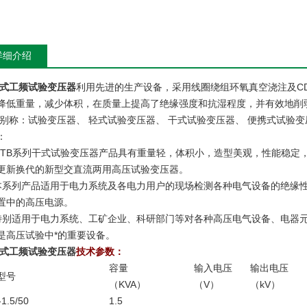
详细介绍
式工频试验变压器
利用先进的生产设备，采用线圈绕组环氧真空浇注及C
降低重量，减少体积，在质量上提高了绝缘强度和抗湿程度，并有效地削
别称：试验变压器、 轻式试验变压器、 干式试验变压器、 便携式试验变
：
GTB系列干式试验变压器产品具有重量轻，体积小，造型美观，性能稳定
更新换代的新型交直流两用高压试验变压器。
本系列产品适用于电力系统及各电力用户的现场检测各种电气设备的绝缘
置中的高压电源。
特别适用于电力系统、工矿企业、科研部门等对各种高压电气设备、电器
是高压试验中*的重要设备。
式工频试验变压器
技术参数：
容量
输入电压
输出电压
型号
（KVA）
（V）
（kV）
1.5/50
1.5