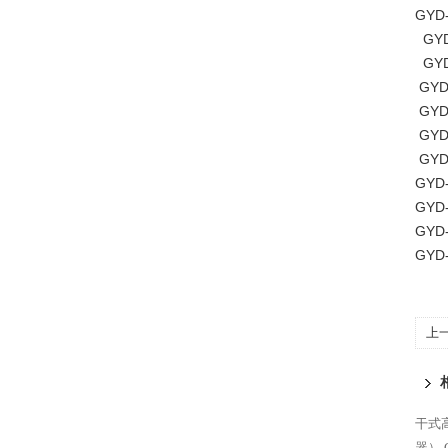
GYD-
GYD
GYD
GYD
GYD
GYD
GYD
GYD-
GYD-
GYD-
GYD-
上
干式
器）