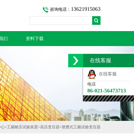
13621915063
咨询电话：
我们
资料下载
在线客服
在线客服
电话
86-021-56473713
中心
>
工频耐压试验装置
>
高压变压器
>
便携式工频试验变压器