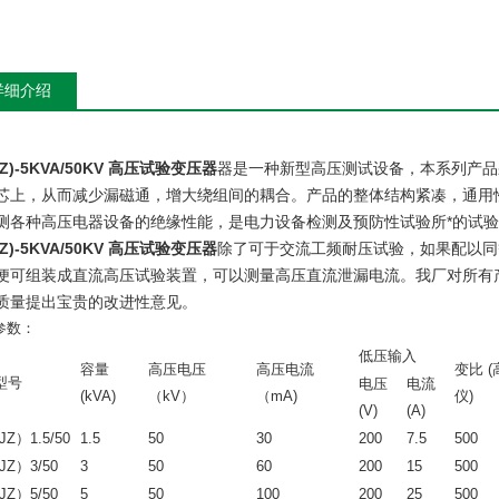
详细介绍
JZ)-5KVA/50KV 高压试验变压器
器是一种新型高压测试设备，本系列产品
芯上，从而减少漏磁通，增大绕组间的耦合。产品的整体结构紧凑，通用
测各种高压电器设备的绝缘性能，是电力设备检测及预防性试验所*的试
JZ)-5KVA/50KV 高压试验变压器
除了可于交流工频耐压试验，如果配以同
便可组装成直流高压试验装置，可以测量高压直流泄漏电流。我厂对所有产
质量提出宝贵的改进性意见。
参数：
规格型号
容量 (kVA)
高压电压 （kV）
高压电流 （mA)
低压输入
变比 (高/仪
低压输入
容量
高压电压
高压电流
变比 (
型号
电压
电流
(kVA)
（kV）
（mA)
仪)
(V)
(A)
Z）1.5/50
1.5
50
30
200
7.5
500
JZ）3/50
3
50
60
200
15
500
JZ）5/50
5
50
100
200
25
500