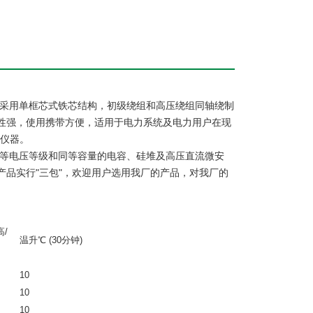
采用单框芯式铁芯结构，初级绕组和高压绕组同轴绕制
性强，使用携带方便，适用于电力系统及电力用户在现
验仪器。
等电压等级和同等容量的电容、硅堆及高压直流微安
品实行"三包"，欢迎用户选用我厂的
产品，对我厂的
)温升℃ (30
高/
温升℃ (30分钟)
10
10
10