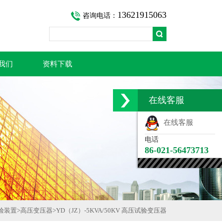
13621915063
咨询电话：
我们
资料下载
在线客服
在线客服
电话
86-021-56473713
验装置
>
高压变压器
>
YD（JZ）-5KVA/50KV 高压试验变压器