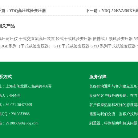
一篇：
YDQ高压试验变压器
下一篇：
YDQ-50KVA/50
相关产品
高压耐压仪
干式交直流高压装置
轻式干式试验变压器
便携式工频试验变压器
5
0NDGB系列（干式试验变压器）
GTB干式试验变压器
GYD 系列干式试验变压器
系方式
服务保障
址：上海市闸北区江杨南路466弄
良好的沟通和与客户建立互相
系人：孙经理
良好的客户服务的关键。在与
：86-021-56473709
客户保持热情和友好的态度是
QQ：2919853986
需要与我们交流，当客户找到
：2919853986@qq.com
到重视，得到帮助和解决问题