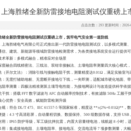
上海胜绪全新防雷接地电阻测试仪重磅上
点击次数：293 更新时间：2026-0
胜绪全新防雷接地电阻测试仪重磅上市，筑牢电气安全第一道防线
，上海胜绪电气有限公司正式推出新一代防雷接地电阻测试仪，以多模式测量、
通信、建筑、新能源等领域防雷接地检测需求，为各类接地系统安全运行提供可
技术革新：多模式融合，精准应对全场景
深度融合四线精密法、三线法、双钳非接触法、土壤电阻率测量四大核心模式，
法（开尔文法）：消除引线与接触电阻干扰，测量精度达0.01Ω，满足实验室
法：无需打辅助地桩、无需断开接地引下线，一夹即测，适配城市硬化地面、带
电阻率测量：四极法精准测算土壤导电性能，为接地网设计与改造提供科学依据
抗干扰：搭载 FFT 数字滤波与 AFC 自动频率控制技术，有效滤除 50Hz 工
核心优势：安全高效，赋能防雷检测升级
规：符合 DL/T 475、IEC 61557-5 等国家标准，精度达 **±(2%+0.01
便捷：4.3 寸高清彩屏，自动量程切换、数据保持、500 组数据存储，支持 US
耐用：IP65 防护等级，军工级抗摔抗震，内置大容量锂电池，续航超 8 小时
多用：集成接地电阻、土壤电阻率、接地电压、交流电流等 7 项参数测量，大