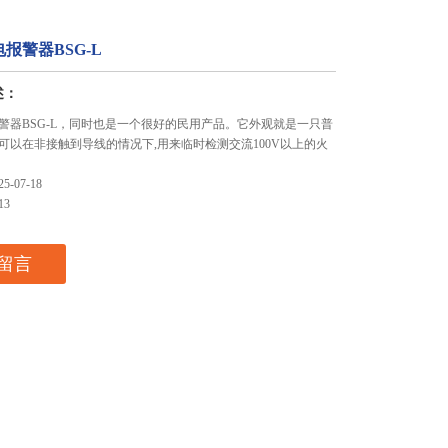
报警器BSG-L
述：
警器BSG-L，同时也是一个很好的民用产品。它外观就是一只普
可以在非接触到导线的情况下,用来临时检测交流100V以上的火
-07-18
13
留言