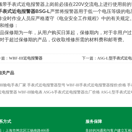
佩带手表式近电报警器上岗前必须在220V交流电上进行使用前的
手表式近电报警器BSG-L
严禁将报警器用于低一个电压等级的电
作业时作业人员应严格遵守《电业安全工作规程》中的有关规定
和维修：
品保修期为一年，从用户购买日算起，保修期内，对于非用户过
对于超过保修期的产品，仅收取维修所需的材料费和邮寄费。
一篇：
WBF-III近电报警器
下一篇：
ASG-L型手表式近
相关产品
-III验电手表厂家
手表式近电报警器型号
WBF-III手表式近电报警器报价|价格
手
近电报警器
WBF-III验电表
ASG-b手表式近电报警器出厂价格
ASG-L型手表式
系方式
服务保障
址：上海市闸北区江杨南路466弄
良好的沟通和与客户建立互相