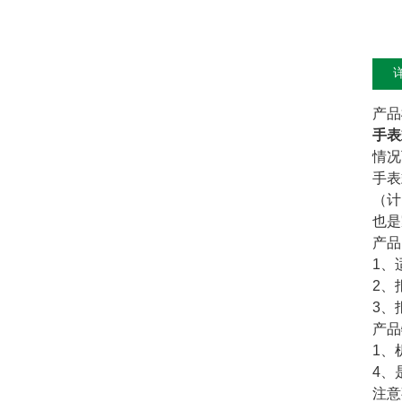
产品
手表
情况
手表
（计
也是
产品
1、
2、
3、报
产品
1、
4、
注意