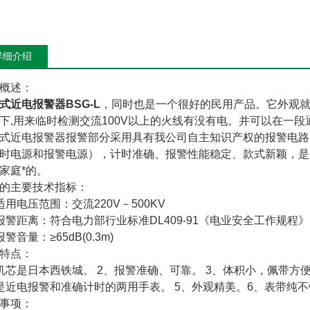
详细介绍
概述：
式近电报警器BSG-L
，同时也是一个很好的民用产品。它外观
下,用来临时检测交流100V以上的火线有没有电。并可以在一
式近电报警器报警部分采用具有我公司自主知识产权的报警电路
时电源和报警电源），计时准确、报警性能稳定、款式新颖，是
家庭*的。
的主要技术指标：
适用电压范围：交流220V－500KV
报警距离：符合电力部行业标准DL409-91《电业安全工作规程
警音量：≥65dB(0.3m)
特点：
机芯是日本西铁城。 2、报警准确、可靠。 3、体积小，佩带方
是近电报警和准确计时的两用手表。 5、外观精美。6、表带纯不
事项：