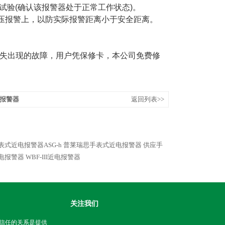
试验(确认该报警器处于正常工作状态)。
压报警上，以防实际报警距离小于安全距离。
。
失出现的故障，用户凭保修卡，本公司免费修
电报警器
返回列表>>
表式近电报警器ASG-h
普莱瑞思手表式近电报警器
供应手
近电报警器
WBF-III近电报警器
关注我们
信任的关系是提供