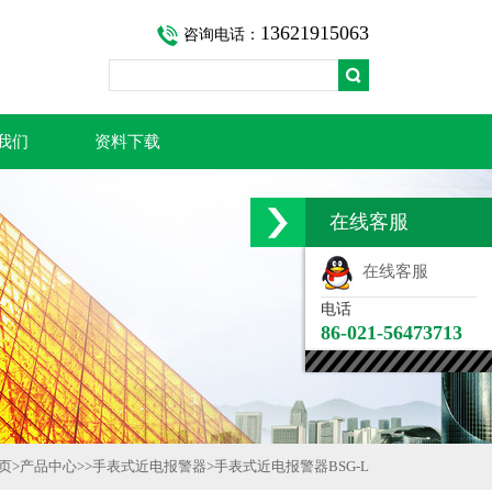
13621915063
咨询电话：
我们
资料下载
在线客服
在线客服
电话
86-021-56473713
页
>
产品中心
>>
手表式近电报警器
>
手表式近电报警器BSG-L