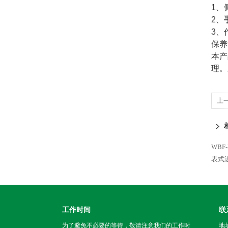
1、
2、
3、
保养
本产
理。
上
WBF
表式
工作时间
联
为了避免不必要的等待，敬请注意我们的工作时
地