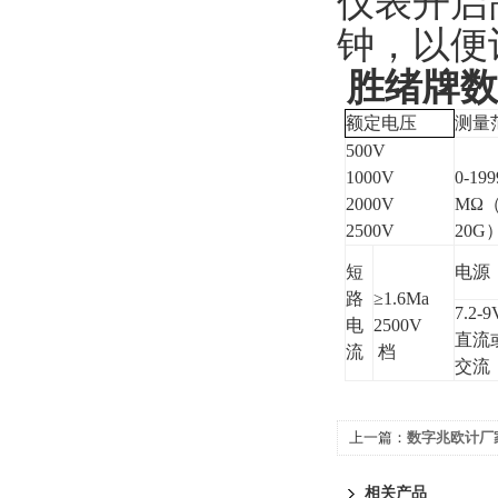
仪表开启
钟，以便计
胜绪牌数
额定电压
测量
500V
1000V
0-199
2000V
MΩ（
2500V
20G
短
电源
路
≥1.6Ma
7.2-9
电
2500V
直流或
流
档
交流
上一篇：
数字兆欧计厂
相关产品