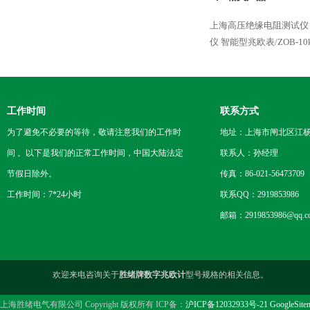
上海高压绝缘电阻测试仪
仪
智能型兆欧表/ZOB-10
工作时间
联系方式
为了避免不必要的等待，敬请注意我们的工作时
地址：上海市闸北区江杨
间 。以下是我们的正常工作时间，中国大陆法定
联系人：孙经理
节假日除外。
传真：86-021-56473709
工作时间：7*24小时
联系QQ：2919853986
邮箱：2919853986@qq.c
欢迎来电咨询关于
胜绪牌数字兆欧计
型号规格的相关信息。
上海胜绪电气有限公司 Copyright 版权所有 ICP备：
沪ICP备12032933号-21
GoogleSite