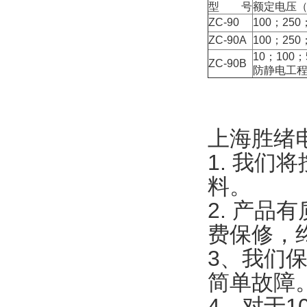
型 号
额定电压（
ZC-90
100；250
ZC-90A
100；250
10；100；
ZC-90B
防静电工
上海胜绪
1. 我
料。
2. 产
费保修，
3、我们
简单故障
4、对于