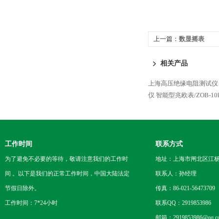
上一篇：
数显摇表
相关产品
上海高压绝缘电阻测试仪
仪
智能型兆欧表/ZOB-10
工作时间
联系方式
为了避免不必要的等待，敬请注意我们的工作时
地址：上海市闸北区江杨
间 。以下是我们的正常工作时间，中国大陆法定
联系人：孙经理
节假日除外。
传真：86-021-56473709
工作时间：7*24小时
联系QQ：2919853986
邮箱：2919853986@qq.c