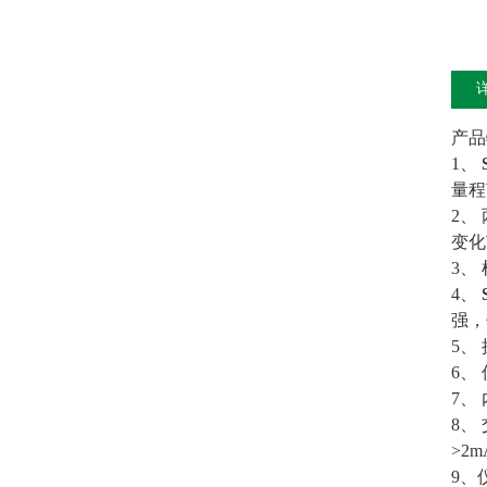
产品
1、
量程
2、
变化
3、
4、
强，
5、
6、
7、
8、
>2
9、