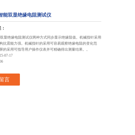
0新智能双显绝缘电阻测试仪
述：
新智能双显绝缘电阻测试仪两种方式同步显示绝缘阻值。机械指针采用
构抗震能力强。机械指针的采用可容易观察绝缘电阻的变化范
屏的采用可指导用户操作仪表并可精确得出测量结果。。
-07-17
06
留言