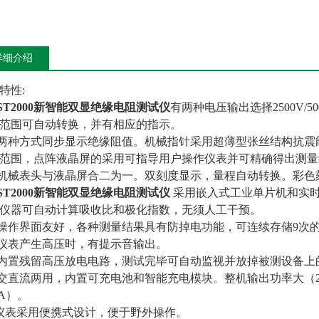
详细介绍
特性:
ST2000新智能双显绝缘电阻测试仪
有两种电压输出选择2500V/5
范围可自动转换，并有相应的指示。
 两种方式同步显示绝缘阻值。机械指针采用超薄型张丝结构抗
范围，点阵液晶屏的采用可指导用户操作仪表并可精确得出测量
 机械表头与液晶屏合二为一。双刻度显示，量程自动转换。彩色
ST2000新智能双显绝缘电阻测试仪
采用嵌入式工业单片机和实
仪器可自动计算吸收比和极化指数，无须人工干预。
 操作界面友好，各种测量结果具有防掉电功能，可连续存储9次
 仪表产生高压时，有提示音输出。
 内置残留高压放电电路，测试完毕可自动监视并放掉被测设备上
 交直流两用，内置可充电池和智能充电模块。整机输出功率大（250
mA）。
仪表采用便携式设计，便于野外操作。