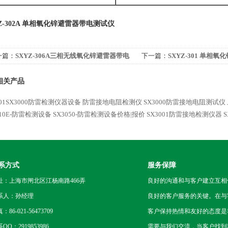
YZ-302A 单相氧化锌避雷器带电测试仪
一篇：
SXYZ-306A三相无线氧化锌避雷器带电
下一篇：
SXYZ-301 单相
试仪
相关产品
101SX3000防雷检测仪器设备
防雷接地电阻检测仪
SX3000防雷接地电阻测试仪
010E-防雷检测设备
SX3050-防雷检测设备价格|报价
SX3001防雷接地检测仪器
系方式
服务保障
址：上海市闸北区江杨南路466弄
良好的沟通和与客户建立互相
系人：孙经理
良好的客户服务的关键。在与
：86-021-56473709
客户保持热情和友好的态度是
QQ：2919853986
需要与我们交流，当客户找到