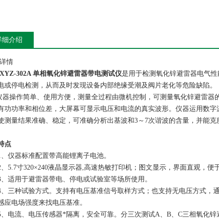
详细介绍
详情
SXYZ-302A 单相氧化锌避雷器带电测试仪
是用于检测氧化锌避雷器电气性
电或停电检测，从而及时发现设备内部绝缘受潮及阀片老化等危险缺陷。
操作简单、使用方便，测量全过程由微机控制，可测量氧化锌避雷器的
有功功率和相位差，大屏幕可显示电压和电流的真实波形。仪器运用数字
使测量结果准确、稳定，可准确分析出基波和3～7次谐波的含量，并能
特点
仪器标准配置带高能锂离子电池。
5.7寸320×240液晶显示器,高速热敏打印机；图文显示，界面直观，
适用于避雷器带电、停电或试验室等场所使用。
三种试验方式。支持有电压基准信号取样方式；也支持无电压方式，通
感应电场强度来找电压基准。
电流、电压传感器*隔离，安全可靠。分三次测试A、B、C三相氧化锌