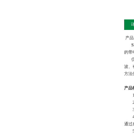
产品
的带
仪器
波、
方法
产品
1、
2、
3、
4、
通过
5、