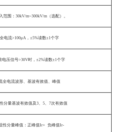
范围：30kV/m~300kV/m（选配）。
全电流>100μA，
±5%读数±1个字
电压信号>30V时，
±2%读数±1个字
流全电流波形、基波有效值、峰值
性分量基波有效值及3、5、7次有效值
性分量峰值：正峰值Ir+ 负峰值Ir-