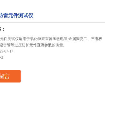
2G防雷元件测试仪
述：
G防雷元件测试仪适用于氧化锌避雷器压敏电阻,金属陶瓷二、三电极
避雷管等过压防护元件直流参数的测量。
-07-17
72
留言