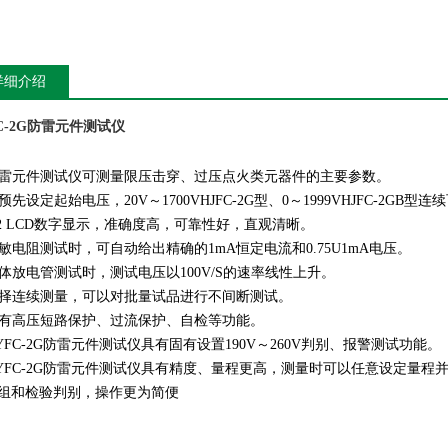
详细介绍
FC-2G防雷元件测试仪
 防雷元件测试仪可测量限压击穿、过压点火类元器件的主要参数。
可预先设定起始电压，20V～1700VHJFC-2G型、0～1999VHJFC-2GB型
 1/2 LCD数字显示，准确度高，可靠性好，直观清晰。
 压敏电阻测试时，可自动给出精确的1mA恒定电流和0.75U1mA电压。
 气体放电管测试时，测试电压以100V/S的速率线性上升。
 选择连续测量，可以对批量试品进行不间断测试。
 具有高压短路保护、过流保护、自检等功能。
 GYFC-2G防雷元件测试仪具有固有设置190V～260V判别、报警测试功能。
 GYFC-2G防雷元件测试仪具有精度、量程更高，测量时可以任意设定量
组和检验判别，操作更为简便