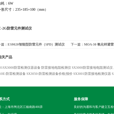
功耗：6W
形尺寸：235×185×100（mm）
FC-2G防雷元件测试仪
一篇：
ES9020智能型防雷元件（SPD）测试仪
下一篇：
MOA-30 氧化锌避
相关产品
101SX3000防雷检测仪器设备
防雷接地电阻检测仪
SX3000防雷接地电阻测试仪
010E-防雷检测设备
SX3050-防雷检测设备价格|报价
SX3001防雷接地检测仪器
系方式
服务保障
址：上海市闸北区江杨南路466弄
良好的沟通和与客户建立互相