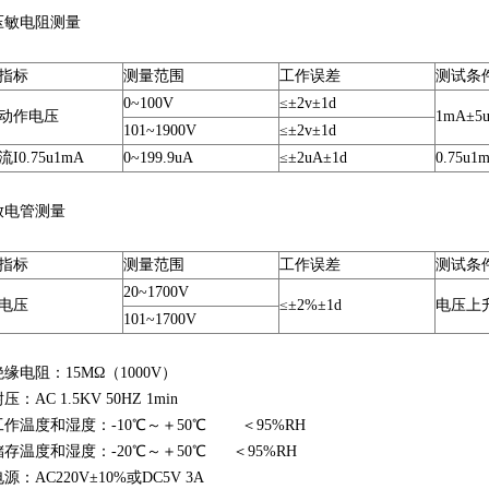
压敏电阻测量
指标
测量范围
工作误差
测试条
0~100V
≤±2v±1d
动作电压
1mA±5
101~1900V
≤±2v±1d
I0.75u1mA
0~199.9uA
≤±2uA±1d
0.75u1
放电管测量
指标
测量范围
工作误差
测试条
20~1700V
电压
≤±2%±1d
电压上升
101~1700V
绝缘电阻：15MΩ（1000V）
压：AC 1.5KV 50HZ 1min
工作温度和湿度：-10℃～＋50℃ ＜95%RH
储存温度和湿度：-20℃～＋50℃ ＜95%RH
源：AC220V±10%或DC5V 3A