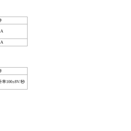
件
uA
mA
件
率100±8V/秒