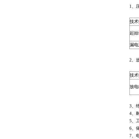
1、
技术
起始
漏电流
2、
技术
放电
3、
4、耐
5、
6、
7、电