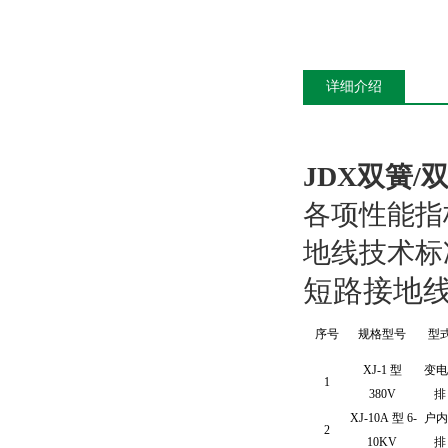
详细介绍
JDX双簧/
各项性能指
地线技术标
短路接地
序号
规格型号
型
XJ-1 型
变电
1
380V
排
XJ-10A 型 6-
户内
2
10KV
排