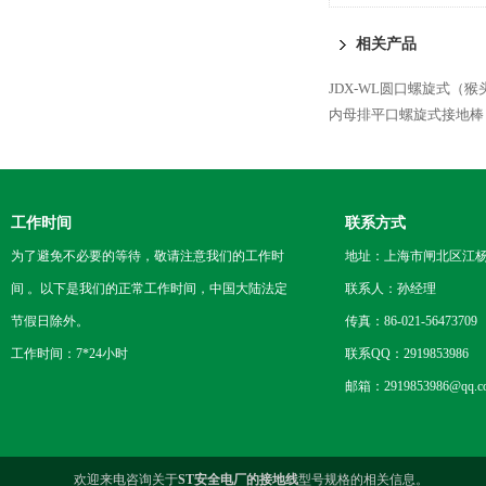
相关产品
JDX-WL圆口螺旋式（
内母排平口螺旋式接地棒
工作时间
联系方式
为了避免不必要的等待，敬请注意我们的工作时
地址：上海市闸北区江杨
间 。以下是我们的正常工作时间，中国大陆法定
联系人：孙经理
节假日除外。
传真：86-021-56473709
工作时间：7*24小时
联系QQ：2919853986
邮箱：2919853986@qq.c
欢迎来电咨询关于
ST安全电厂的接地线
型号规格的相关信息。