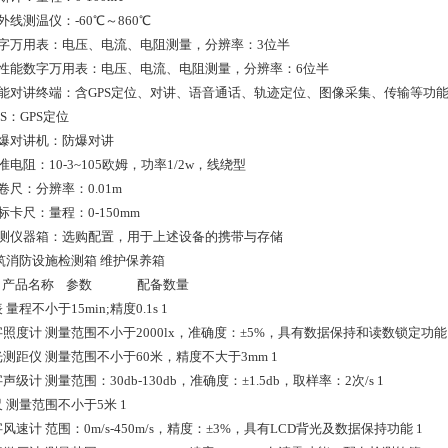
红外线测温仪：-60℃～860℃
.数字万用表：电压、电流、电阻测量，分辨率：3位半
.高性能数字万用表：电压、电流、电阻测量，分辨率：6位半
.智能对讲终端：含GPS定位、对讲、语音通话、轨迹定位、图像采集、传输等功
GPS：GPS定位
.防爆对讲机：防爆对讲
标准电阻：10-3~105欧姆，功率1/2w，线绕型
钢卷尺：分辨率：0.01m
游标卡尺：量程：0-150mm
.检测仪器箱：选购配置，用于上述设备的携带与存储
筑消防设施检测箱 维护保养箱
 产品名称 参数 配备数量
表 量程不小于15min;精度0.1s 1
字照度计 测量范围不小于2000lx，准确度：±5%，具有数据保持和读数锁定功能 
光测距仪 测量范围不小于60米，精度不大于3mm 1
字声级计 测量范围：30db-130db，准确度：±1.5db，取样率：2次/s 1
尺 测量范围不小于5米 1
字风速计 范围：0m/s-450m/s，精度：±3%，具有LCD背光及数据保持功能 1