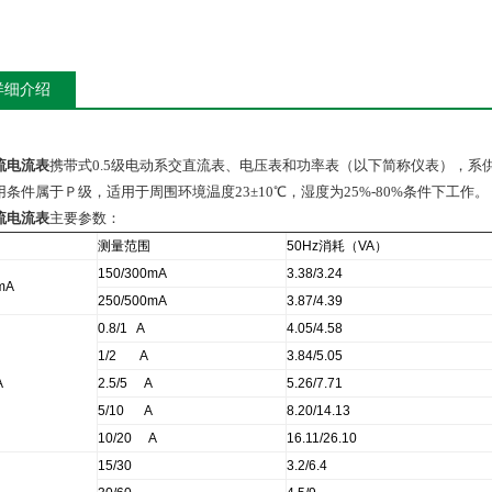
详细介绍
流电流表
携带式0.5级电动系交直流表、电压表和功率表（以下简称仪表），系供
用条件属于Ｐ级，适用于周围环境温度23±10℃，湿度为25%-80%条件下工作。
流电流表
主要参数：
测量范围
50Hz
消耗（VA）
150/300mA
3.38/3.24
mA
250/500mA
3.87/4.39
0.8/1 A
4.05/4.58
1/2
A
3.84/5.05
A
2.5/5
A
5.26/7.71
5/10
A
8.20/14.13
10/20
A
16.11/26.10
15/30
3.2/6.4