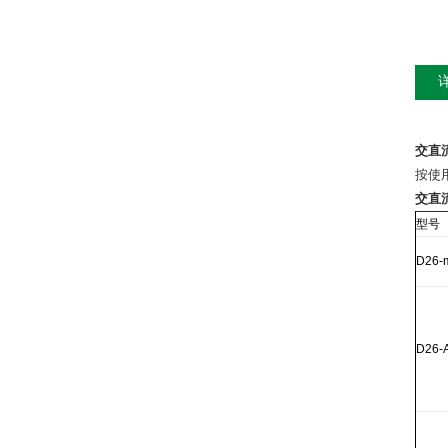
交直
按使
交直
型号
D26-
D26-