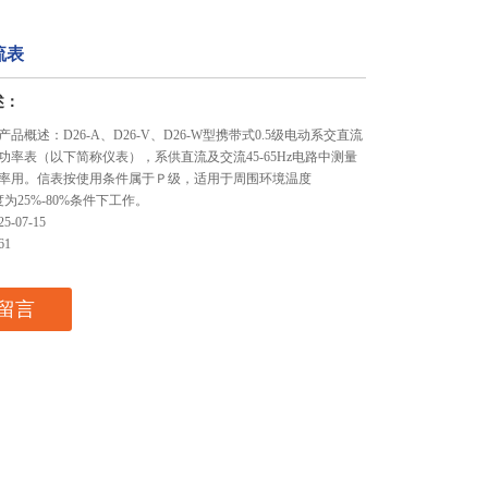
流表
述：
品概述：D26-A、D26-V、D26-W型携带式0.5级电动系交直流
功率表（以下简称仪表），系供直流及交流45-65Hz电路中测量
率用。信表按使用条件属于Ｐ级，适用于周围环境温度
度为25%-80%条件下工作。
-07-15
61
留言