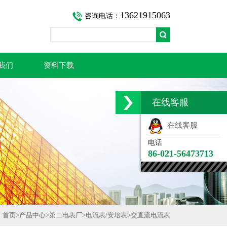
13621915063
咨询电话：
我们
资料下载
在线客服
在线客服
电话
86-021-56473713
首页
>
产品中心
>
第二电表厂
>
电流表/安培表
>
交直流电流表