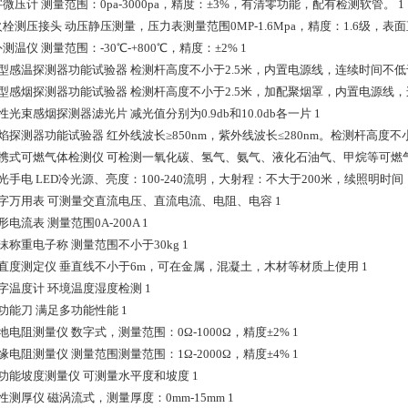
字微压计 测量范围：0pa-3000pa，精度：±3%，有清零功能，配有检测软管。 1
火栓测压接头 动压静压测量，压力表测量范围0MP-1.6Mpa，精度：1.6级，表面直径6
外测温仪 测量范围：-30℃-+800℃，精度：±2% 1
 点型感温探测器功能试验器 检测杆高度不小于2.5米，内置电源线，连续时间不低于
 点型感烟探测器功能试验器 检测杆高度不小于2.5米，加配聚烟罩，内置电源线，连
线性光束感烟探测器滤光片 减光值分别为0.9db和10.0db各一片 1
火焰探测器功能试验器 红外线波长≥850nm，紫外线波长≤280nm。检测杆高度不小于
 便携式可燃气体检测仪 可检测一氧化碳、氢气、氨气、液化石油气、甲烷等可燃
强光手电 LED冷光源、亮度：100-240流明，大射程：不大于200米，续照明时间
 数字万用表 可测量交直流电压、直流电流、电阻、电容 1
钳形电流表 测量范围0A-200A 1
泡沫称重电子称 测量范围不小于30kg 1
 垂直度测定仪 垂直线不小于6m，可在金属，混凝土，木材等材质上使用 1
数字温度计 环境温度湿度检测 1
多功能刀 满足多功能性能 1
接地电阻测量仪 数字式，测量范围：0Ω-1000Ω，精度±2% 1
绝缘电阻测量仪 测量范围测量范围：1Ω-2000Ω，精度±4% 1
多功能坡度测量仪 可测量水平度和坡度 1
磁性测厚仪 磁涡流式，测量厚度：0mm-15mm 1