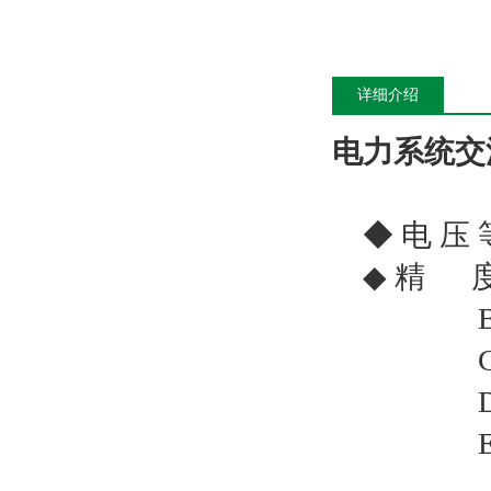
详细介绍
电力系统交
◆ 电 压 等级
◆ 精 度：A
B型-AC:
C型-AC:
D型-
E型-DC: