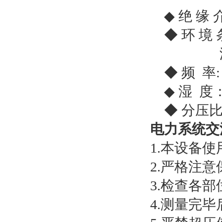
◆ 绝 缘
◆ 环 境 
温 度：
◆ 频 率: A
◆ 湿 度：
◆ 分压比：
电力系统交
1.本设备
2.严格注
3.检查各
4.测量完