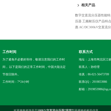
相关产品
数字交直流分压器性能特
压器 工频耐压仪产品特
惠
AC/DC300kV交直
工作时间
联系方式
为了避免不必要的等待，敬请注意我们的工作时
地址：上海市闸北区江杨
间 。以下是我们的正常工作时间，中国大陆法定
联系人：孙经理
节假日除外。
传真：86-021-56473709
工作时间：7*24小时
联系QQ：2919853986
邮箱：2919853986@qq.c
欢迎来电咨询关于
100KV交直流分压器*现货
型号规格的相关信息。