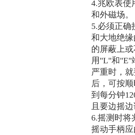
4.兆欧表
和外磁场。
5.必须正
和大地绝缘
的屏蔽上或
用"L"和
严重时，就
后，可按顺
到每分钟12
且要边摇边
6.摇测时
摇动手柄应