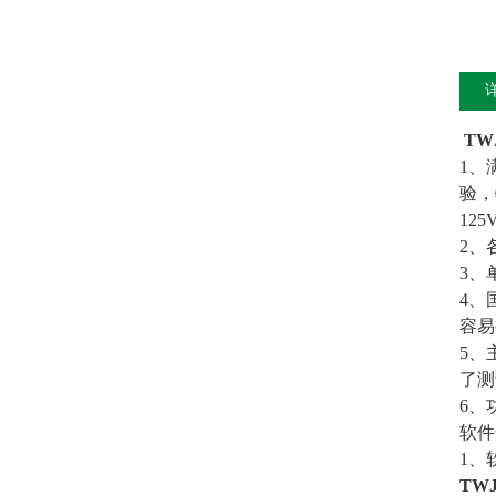
TW
1、
验，
12
2、
3、
4、
容易
5、
了测
6、
软件
1、
TW