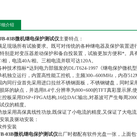
详细介绍
JB-03B微机继电保护测试仪
主要特点：
满足现场所有试验要求。既可对传统的各种继电器及保护装置进
特别是对变压器差动保护和备自投装置，试验更加方便和*。具
5V/相，电流40A/相。三相电流并联可达120A。
各种技术指标*达到电力部颁发的DL/T624-1997《继电保护
单机独立运行，内置高性能工控机，主频300--600MHz，内存512M
国内同行业首先采用进口拉丝不锈钢面板，不锈钢键盘，同时采
损坏的缺点，并选用8.4寸,分辨率为800×600的TFT真彩显示
主控板采用DSP+FPGA结构,16位DAC输出,对基波可产生每周2
试仪的精度。
功放采用高保真线性功放,既保证了小电流的精度,又保证了大电
安装及驱动安装：
软件安装
JB-03B微机继电保护测试仪
出厂时都配有软件光盘一张，上面包含