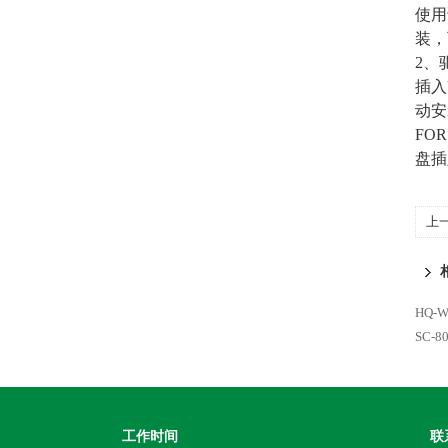
使用
装，
2、
插入
动安
FO
盘插
上
HQ-
SC-
工作时间
联