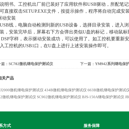
说明书。工控机出厂前已装好了应用软件和USB驱动，所配笔
可直接双击SETUP.EXE文件，按提示操作，程序将自动完成安
驱动安装
USB线，电脑自动检测到新的USB设备，选择目录安装，进入
装，安装完毕后，屏幕右下方会弹出类似U盘的标记，移动鼠标
R DSP字样，表示驱动安装成功，可以使用了。如工控机要重新
入工控机的USB1口，在U盘上进行上述安装操作即可。
一篇：
SC702微机继电保护测试仪
下一篇：
YM942系列继电保
相关产品
WJ2000微机继电保护测试仪
434B微机继电保护测试仪
663B微机继电保护测试
802微机继电保护测试仪
SC902微机继电保护测试仪
BJS-150A继电保护测试仪
J
系方式
服务保障