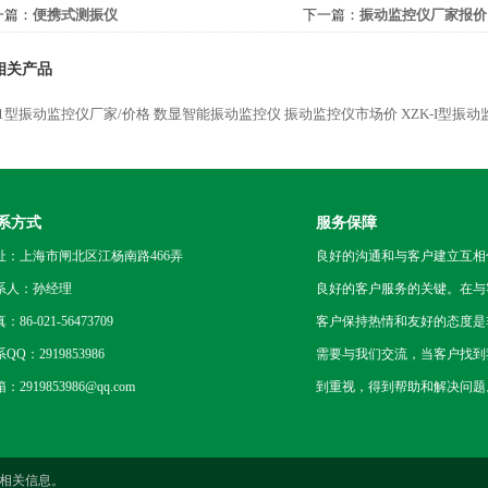
一篇：
便携式测振仪
下一篇：
振动监控仪厂家报价
相关产品
-1型振动监控仪厂家/价格
数显智能振动监控仪
振动监控仪市场价
XZK-I型振
系方式
服务保障
址：上海市闸北区江杨南路466弄
良好的沟通和与客户建立互相
系人：孙经理
良好的客户服务的关键。在与
：86-021-56473709
客户保持热情和友好的态度是
QQ：2919853986
需要与我们交流，当客户找到
：2919853986@qq.com
到重视，得到帮助和解决问题
相关信息。