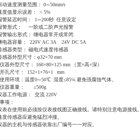
振动速度测量范围： 0∽50mm∕s
速度值显示误差： < 5%
报警延迟时间： 1∽200秒 任意设定
报警形式： 一阶或二阶声光报警
报警输出形式： 继电器常开或常闭
电器容量： 220V AC 3A 24V DC 5A
传感器类型： 磁电式速度传感器
传感器外型尺寸：φ32×70 mm
．仪器外型尺寸： 160×80×125 mm （宽×高×深）
开孔尺寸： 152+1×76+1 mm
．使用环境：温度0∽50℃ 湿度≤85℅ 避免强腐蚀气体。
．仪器重量： ≤500g
. 仪器工作电源： 交流 220V
事项：
仪表在使用前必须按仪表接线图正确接线。请特别注意电源接线
速度传感器应避免猛烈冲撞。
仪器的主机与传感器依靠出厂编号一一对应。