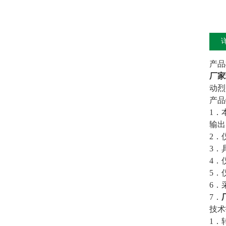
产品
厂家
动烈
产品
1．
输出
2．
3．
4．
5．
6．
7．
技
1．