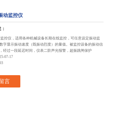
振动监控仪
述：
动监控仪，适用各种机械设备长期在线监控，可任意设定振动监
数字显示振动速度（既振动烈度）的量值。被监控设备的振动信
，经过一段延迟时间，仪表二阶声光报警，超振跳闸保护
-07-17
93
留言