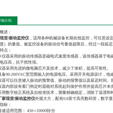
详细介绍
概述：
现货/振动监控仪
，适用各种机械设备长期在线监控，可任意设
度）的量值。被监控设备的振动信号量值超限后，经过一段延迟
特点：
本仪器采用的振动传感器是磁电式速度传感器，该传感器基于电
电压高，抗干扰性强。
仪器采用先进的微电脑芯片及技术，减少了体积，提高可靠性。
具备90-260VAC宽范围输入的电源电压。采用开关电源设计，
仪器可以任意键入振动的预警值、振动的报警值以及延迟时间。
仪器内部设有看门狗定时器能对系统起到保护作用并提高芯片本
采用数字校正系统及自校准技术，测量精确稳定，消除了温漂和
厂家现货/振动监控仪
外观大方，配有0.8英寸高亮数码管，数字
术指标：
转速适用范围： 450∽10000转∕分