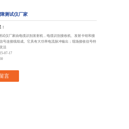
故障测试仪厂家
述：
障测试仪厂家由电缆识别发射机，电缆识别接收机、发射卡钳和接
信号连接线组成。它具有大功率电流脉冲输出；现场接收信号特
灵活
-07-17
50
留言