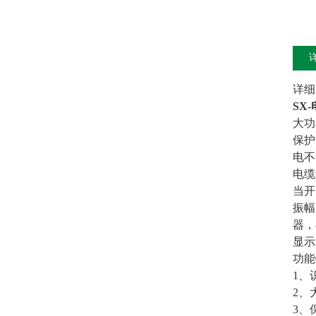
详细
SX
大功
保护
电不
电缆
当开
振幅
器，
显示
功能
1、
2、
3、