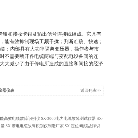
卡钳和接收卡钳及输出信号连接线组成。它具有
，能有效抑制现场工频干扰；判断准确、快速；
电缆；内部具有大功率隔离变压器，操作者与市
时不需要断开各电缆两端与变配电设备间的连
大大减少了由于停电所造成的直接和间接的经济
/仪器仪表
返回列表>>
-智能高效电缆故障识别仪
SX-3000电力电缆故障测试仪器
SX-
质量
SX-带电电缆故障识别仪制造厂家
SX-定位/电缆故障识