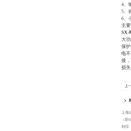
4、
5、
6、
主要
SX
大功
保护
电不
接，
损失
上
上海
（卧
别仪