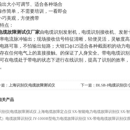
输出大小可调节、适合各种场合
操作简单，不需要培训，一看即会
小巧美观，方便携带
特点：
-电缆故障测试仪厂家
由电缆识别发射机，电缆识别接收机、发射
率电流脉冲输出；现场接收信号特征清晰，轻便灵活，灵敏度高
电路可靠，不怕输出短路；大钳口ф125适合各种截面积的动力
存在任何电气上的直接接触。的保证了人身安全。带电电缆识别
可在电缆处于带电的状态下进行在线识别，提高了识别的效率，
。
一篇：
上海识别仪|电缆故障测试仪
下一篇：
DLSB-I电缆识别仪
相关产品
识别仪|电缆故障测试仪
上海电缆故障定点仪
SX-智能电力电缆故障识别仪
SX
式）电缆故障识别仪
JY-1000B型电力电缆故障识别仪
SX-带电电缆故障识别仪