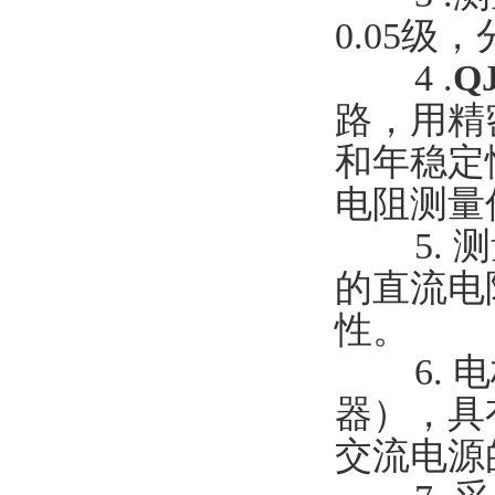
0.05级
4 .
Q
路，用精
和年稳定
电阻测量
5. 测
的直流电
性。
6. 电
器），具
交流电源