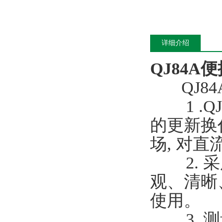
详细介绍
QJ84
QJ84
1 .Q
的更新换
场, 对
2. 采
观、清晰
使用。
3 .测