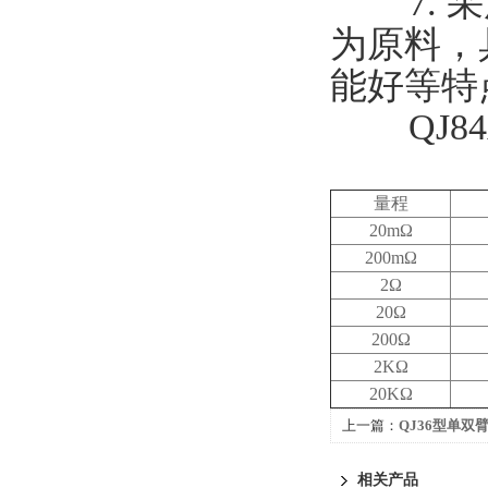
7. 采
为原料，
能好等特
QJ84
量程
20mΩ
200mΩ
2Ω
20Ω
200Ω
2KΩ
20KΩ
上一篇：
QJ36型单双
相关产品