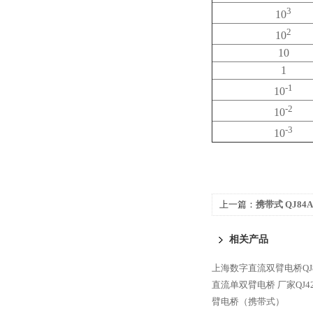
3
10
2
10
10
1
-1
10
-2
10
-3
10
上一篇：
携带式 QJ8
相关产品
上海数字直流双臂电桥QJ8
直流单双臂电桥
厂家QJ
臂电桥（携带式）