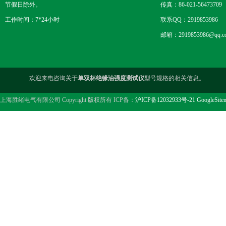
节假日除外。
传真：86-021-56473709
工作时间：7*24小时
联系QQ：2919853986
邮箱：2919853986@qq.c
欢迎来电咨询关于
单双杯绝缘油强度测试仪
型号规格的相关信息。
上海胜绪电气有限公司 Copyright 版权所有 ICP备：
沪ICP备12032933号-21
GoogleSite