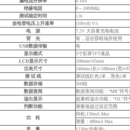
漏电流分辨率
0.1uA
绝缘电阻
0～1000MΩ
测试稳定时间
≤3s
放电管电压上升速率
(100±8) V/s
电
源
7.2V 大容量充电电池
背
光
有，适合昏暗场所使用
USB
数据传输
有
显示模式
5寸彩屏TFT液晶
LCD
显示尺寸
108mm×65mm
仪表尺寸
240mm (长)×188mm (宽)×8
测
试
线
测试线红色1米，黑色1米
数据存储
500组
数据查阅
数据查阅功能：“MR”符号
溢出显示
超量程溢出功能：“OL”符
判断功能
测量值超过设定范围
待机:150mA Max
功
耗
测量：880mA Max
质
量
1230g(含电池)