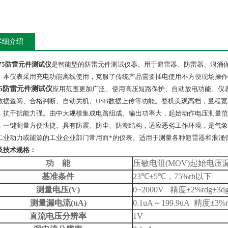
详细介绍
975防雷元件测试仪
是智能型的防雷元件测试仪器。用于避雷器、防雷器、浪涌
。本仪表采用充
电功能离线使用，克服了传统产品需要插电使用不方便现场操作的
975防雷元件测试仪
应用范围更加广泛、使用高压短路保护、自动放电功能、仪
数据查阅、合格判断、自动关机、USB数据上传等功能。整机美观高档，量程
，抗干扰能力强。
由中大规模集成电路组成。输出功率大，起始动作电压测量范围：10
，一键测量方便快捷。具有防震、防尘、防潮结构，适应恶劣工作环境，是气象
工业动力或能源的工业企业部门常用而*的仪表。适用于测量各种避雷器和浪涌
及技术规格：
功
能
压敏电阻(MOV)起始电压
基准条件
23℃±5℃，75%rh以下
测量电压(V)
0~2000V 精度±2%rdg±3dg
测量漏电流(uA)
0.1uA～199.9uA 精度±3%rd
直流电压分辨率
1V