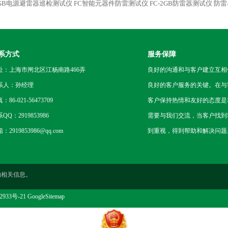
2GB电源避雷器巡检测试仪
FC智能元器件防雷测试仪
FC-2GB防雷器测试仪
防雷
系方式
服务保障
址：上海市闸北区江杨南路466弄
良好的沟通和与客户建立互相
系人：孙经理
良好的客户服务的关键。在与
：86-021-56473709
客户保持热情和友好的态度是
QQ：2919853986
需要与我们交流，当客户找到
：2919853986@qq.com
到重视，得到帮助和解决问题
的相关信息。
2933号-21
GoogleSitemap