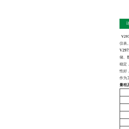
V2
仪表
V2
储、
稳定
性好
作为
量程