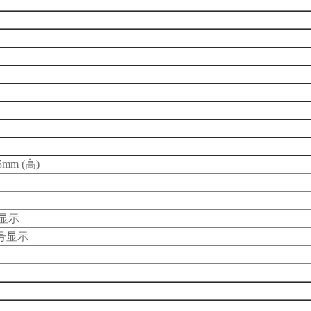
5mm (高)
显示
号显示