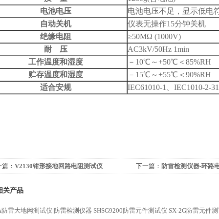
电池电压
电池电压不足，显示低电
自动关机
仪表无操作15分钟关机
绝缘电阻
≥50MΩ (1000V)
耐
压
AC3kV/50Hz 1min
工作温度和湿度
－10℃～+50℃＜85%RH
贮存温度和湿度
－15℃～+55℃＜90%RH
适合安规
IEC61010-1、IEC1010-2
一篇：
V2130钳形接地回路电阻测试仪
下一篇：
防雷检测仪器-环路
相关产品
-5A防雷大地网测试仪|防雷检测仪器
SHSG9200防雷元件测试仪
SX-2G防雷元件