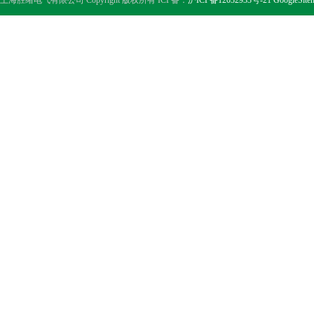
上海胜绪电气有限公司 Copyright 版权所有 ICP备：
沪ICP备12032933号-21
GoogleSite