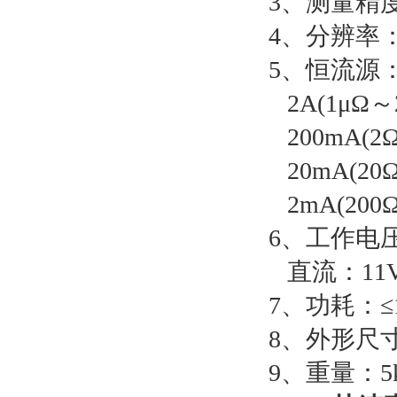
3、测量精度
4、分辨率：
5、恒流源
2A(1μΩ～
200mA(2Ω
20mA(20Ω
2mA(200Ω
6、工作电
直流：11V
7、功耗：≤
8、外形尺寸：
9、重量：5