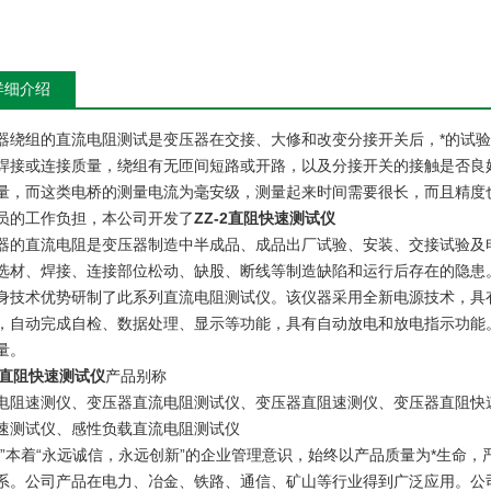
详细介绍
器绕组的直流电阻测试是变压器在交接、大修和改变分接开关后，*的试
焊接或连接质量，绕组有无匝间短路或开路，以及分接开关的接触是否良好
量，而这类电桥的测量电流为毫安级，测量起来时间需要很长，而且精度
员的工作负担，本公司开发了
ZZ-2直阻快速测试仪
器的直流电阻是变压器制造中半成品、成品出厂试验、安装、交接试验及
选材、焊接、连接部位松动、缺股、断线等制造缺陷和运行后存在的隐患
身技术优势研制了此系列直流电阻测试仪。该仪器采用全新电源技术，具
，自动完成自检、数据处理、显示等功能，具有自动放电和放电指示功能
量。
-2直阻快速测试仪
产品别称
电阻速测仪、变压器直流电阻测试仪、变压器直阻速测仪、变压器直阻快
速测试仪、感性负载直流电阻测试仪
绪”本着“永远诚信，永远创新”的企业管理意识，始终以产品质量为*生命，严
系。公司产品在电力、冶金、铁路、通信、矿山等行业得到广泛应用。公