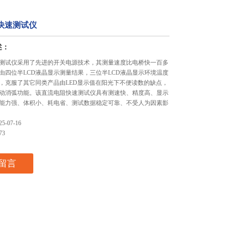
阻快速测试仪
述：
快速测试仪采用了先进的开关电源技术，其测量速度比电桥快一百多
由四位半LCD液晶显示测量结果，三位半LCD液晶显示环境温度
，克服了其它同类产品由LED显示值在阳光下不便读数的缺点，
动消弧功能。该直流电阻快速测试仪具有测速快、精度高、显示
能力强、体积小、耗电省、测试数据稳定可靠、不受人为因素影
-07-16
73
留言