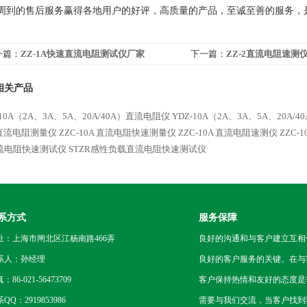
周到的售后服务赢得各地用户的好评，高质量的产品，至诚至善的服务，
一篇：
ZZ-1A快速直流电阻测试仪厂家
下一篇：
ZZ-2直流电阻速测
相关产品
-10A（2A、3A、5A、20A/40A）直流电阻仪
YDZ-10A（2A、3A、5A、20A/
 直流电阻测量仪
ZZC-10A 直流电阻快速测量仪
ZZC-10A 直流电阻速测仪
ZZC-
流电阻快速测试仪
STZR感性负载直流电阻快速测试仪
系方式
服务保障
址：上海市闸北区江杨南路466弄
良好的沟通和与客户建立互相
系人：孙经理
良好的客户服务的关键。在与
：86-021-56473709
客户保持热情和友好的态度是
QQ：2919853986
需要与我们交流，当客户找到