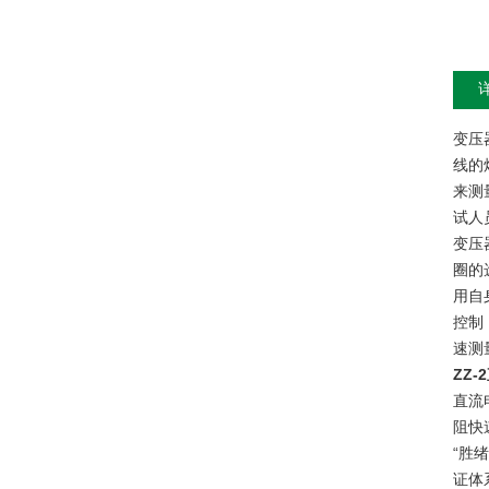
变压
线的
来测
试人
变压
圈的
用自
控制
速测
ZZ
直流
阻快
“胜
证体