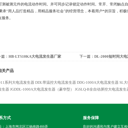
可测被测元件的电流动作时间。并可同步记录锁定动作时间。常开、常闭触点自动判别。测时范围：
秉承“用人品打造精品，用精品服务社会”的经营理念，本着用户*的宗旨，积
在服务。
一篇：
HB-LTS10KA大电流发生器厂家
下一篇：
DL-2000短时间大
相关产品
011系列大电流发生器
DDL带温控大电流发生器
DDG-1000A大电流发生器
SL
发生器
JGDDL-1000A大电流发生器（豪华型）
JGSLQ-B全自动屏控大电流发生
系方式
服务保障
址：上海市闸北区江杨南路466弄
良好的沟通和与客户建立互相