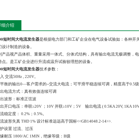
详细介绍
500短时间大电流发生器
是根据电力部门和工矿企业在电气设备试验如：各种开
门设计制造的设备。
列产品视产品体积、重量采用一体式、分体式结构，具有输出电流无极调整，电
特点。是工矿企业进行升流或温升试验较理想的设备。
500短时间大电流发生器
技术参数：
 交流50Hz , 220V。
可平衡的输出0—客户需求的--交流大电流；可平滑平稳连续可调，精度高于0.5
输出电流方式：真有效值连续可调
输出波形：标准正弦波
开口电压：串联≥20V ；10V 并联≥10V；5V 输出电流 ( 0.5KA 20V, 1KA 10V ) ( I
流稳定度： 0.2%；0.5%。
流波形失真 THD 1% 设计标准远远高于国标<<GB14048.2-14>>.
保护设置 过流、过压
缘耐压 1800/AC 1MIN，绝缘等级：B级