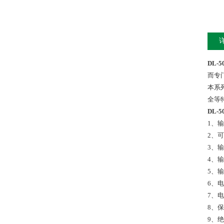
DL-
而专
本系
全等
DL-
1、输入
2、
3、
4、
5、输出
6、电
7、电
8、
9、绝