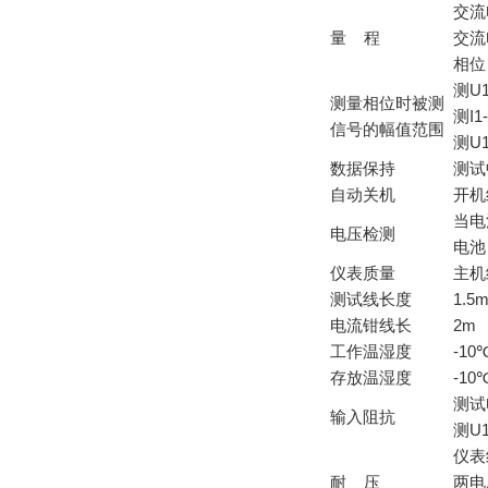
交流电
量 程
交流电
相位
测U
测量相位时被测
测I1
信号的幅值范围
测U1
数据保持
测试
自动关机
开机
当电
电压检测
电池
仪表质量
主机
测试线长度
1.5
电流钳线长
2m
工作温湿度
-10
存放温湿度
-10
测试
输入阻抗
测U
仪表
耐 压
两电