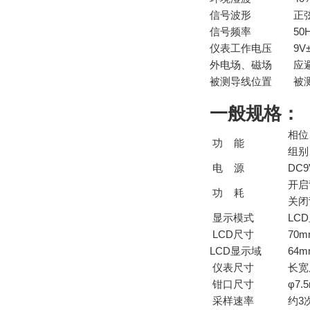
信号波形
正
信号频率
50
仪表工作电压
9V±
外电场、磁场
应
被测导线位置
被
一般规格：
相位
功 能
组别
电 源
DC9
开启
功 耗
关闭
显示模式
LC
LCD尺寸
70m
LCD显示域
64m
仪表尺寸
长宽
钳口尺寸
φ7.
采样速率
约3