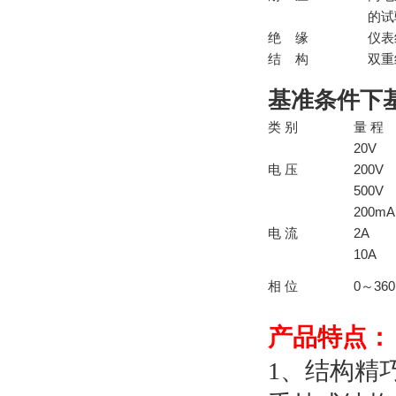
的试
绝 缘
仪表
结 构
双重
基准条件下
类 别
量 程
20V
电 压
200V
500V
200mA
电 流
2A
10A
相 位
0～360
产品特点：
1、结构精