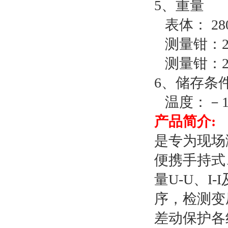
5、重量
表体： 28
测量钳：2×
测量钳：2×
6、储存条
温度：－1
产品简介:
是专为现场
便携手持式
量U-U、I
序，检测变
差动保护各