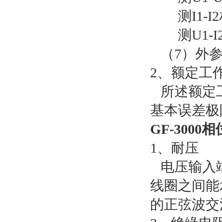
测I1-I2相
测U1-I2或
（7）外参
2、额定工
所述额定工
基本误差极
GF-300
1、耐压
电压输入端
线圈之间能承
的正弦波交流