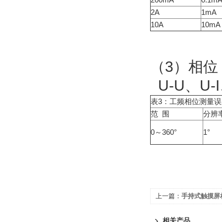
2A
1mA
10A
10mA
（3）相位
U-U、U-I
表3：工频相位测量误
范 围
分辨
0～360°
1°
上一篇：
手持式触摸屏
相关产品