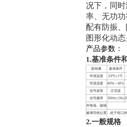
况下，同时
率、无功功
配有防振、防
图形化动态
产品参数：
1.基准条件
影响量
基准条件
环境温度
23℃
±
1
℃
环境湿度
40%
～
60%
信号波形
正弦波
信号频率
50Hz
±
1Hz
2
外电场、磁场
被测导线位置
处于钳口
2.一般规格