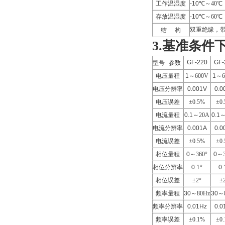
工作温湿度
-10℃
～
40
℃
存放温湿度
-10℃
～
60
℃
双重绝缘，
结
构
3.基准条件
GF-220
GF-
型号
参数
电压量程
1
～
600V
1
～
电压分辨率
0.001V
0.0
电压误差
±
0.5%
±
0
电流量程
0.1
～
20A
0.1
电流分辨率
0.001A
0.0
电流误差
±
0.5%
±
0
相位量程
0
～
360
°
0
～
相位分辨率
0.1
°
0.
相位误差
±
2
°
±
频率量程
30
～
80Hz
30
～
频率分辨率
0.01Hz
0.0
频率误差
±
0.1%
±
0