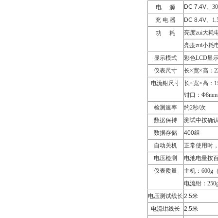
DC 7.4V
、
3
电
源
充 电 器
DC 8.4V
、
1.
亮度zui大耗
功
耗
亮度zui小耗
显示模式
彩色
LCD
显
仪表尺寸
长×宽×高：
2
电流钳尺寸
长×宽×高：
1
钳口：Φ
8mm
检测速率
约
2
秒
/
次
数据保持
测试中按确
数据存储
400
组
自动关机
正常使用时
电压检测
电池电量按
仪表质量
主机：
600g
电流钳：
250
电压测试线长
2.5米
电流钳线长
2.5米