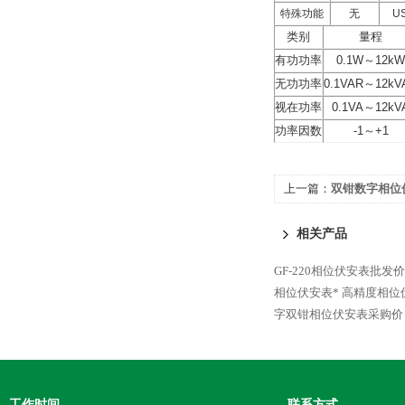
特殊功能
无
U
类别
量程
有功功率
0.1W～12kW
无功功率
0.1VAR～12kV
视在功率
0.1VA～12kV
功率因数
-1～+1
上一篇：
双钳数字相位
相关产品
GF-220相位伏安表批发价
相位伏安表*
高精度相位
字双钳相位伏安表采购价
工作时间
联系方式