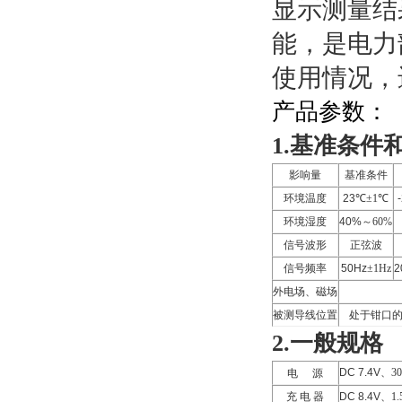
显示测量结
能，是电力
使用情况，
产品参数：
1.基准条件
影响量
基准条件
环境温度
23℃
±
1
℃
环境湿度
40%
～
60%
信号波形
正弦波
信号频率
50Hz
±
1Hz
2
外电场、磁场
被测导线位置
处于钳口
2.一般规格
DC 7.4V
、
3
电
源
充 电 器
DC 8.4V
、
1.