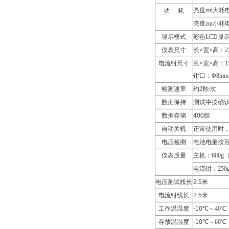
亮度zui大耗
功
耗
亮度zui小耗
显示模式
彩色
LCD
显
仪表尺寸
长×宽×高：
2
电流钳尺寸
长×宽×高：
1
钳口：Φ
8mm
检测速率
约
2
秒
/
次
数据保持
测试中按确
数据存储
400
组
自动关机
正常使用时
电压检测
电池电量按
仪表质量
主机：
600g
电流钳：
250
电压测试线长
2.5米
电流钳线长
2.5米
工作温湿度
-10℃
～
40
℃
存放温湿度
-10℃
～
60
℃