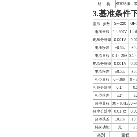
双重绝缘，
结
构
3.基准条件
GF-220
GF-
型号
参数
电压量程
1
～
600V
1
～
电压分辨率
0.001V
0.0
电压误差
±
0.5%
±
0
电流量程
0.1
～
20A
0.1
电流分辨率
0.001A
0.0
电流误差
±
0.5%
±
0
相位量程
0
～
360
°
0
～
相位分辨率
0.1
°
0.
相位误差
±
2
°
±
频率量程
30
～
80Hz
30
～
频率分辨率
0.01Hz
0.0
频率误差
±
0.1%
±
0
特殊功能
无
U
类别
量程